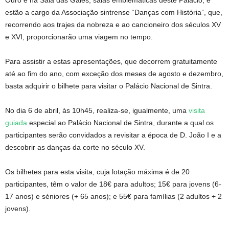
Ouro e na Sala das Galés, salas emblemáticas deste Palácio, e
estão a cargo da Associação sintrense “Danças com História”, que,
recorrendo aos trajes da nobreza e ao cancioneiro dos séculos XV
e XVI, proporcionarão uma viagem no tempo.
Para assistir a estas apresentações, que decorrem gratuitamente
até ao fim do ano, com exceção dos meses de agosto e dezembro,
basta adquirir o bilhete para visitar o Palácio Nacional de Sintra.
No dia 6 de abril, às 10h45, realiza-se, igualmente, uma
visita
guiada
especial ao Palácio Nacional de Sintra, durante a qual os
participantes serão convidados a revisitar a época de D. João I e a
descobrir as danças da corte no século XV.
Os bilhetes para esta visita, cuja lotação máxima é de 20
participantes, têm o valor de 18€ para adultos; 15€ para jovens (6-
17 anos) e séniores (+ 65 anos); e 55€ para famílias (2 adultos + 2
jovens).