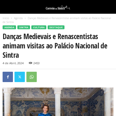
Início
Agenda
Danças Medievais e Renascentistas animam visitas ao Palácio Nacional
de Sintra
AGENDA
SINTRA
CULTURA
DESTAQUE
Danças Medievais e Renascentistas
animam visitas ao Palácio Nacional de
Sintra
4 de Abril, 2024
2453