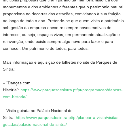
múltiplas propostas que tiram partido da memória histórica dos
monumentos e dos ambientes diferentes que o património natural
proporciona no decorrer das estações, convidando à sua fruição
ao longo de todo o ano. Pretende-se que quem visita o património
sob gestão da empresa encontre sempre novos motivos de
interesse, ou seja, espaços vivos, em permanente atualização e
reinvenção, onde existe sempre algo novo para fazer e para
conhecer. Um património de todos, para todos.
Mais informação e aquisição de bilhetes no site da Parques de
Sintra:
– “Danças com
História”:
https://www.parquesdesintra.pt/pt/programacao/dancas-
com-historia/
– Visita guiada ao Palácio Nacional de
Sintra:
https://www.parquesdesintra.pt/pt/planear-a-visita/visitas-
guiadas/palacio-nacional-de-sintra/