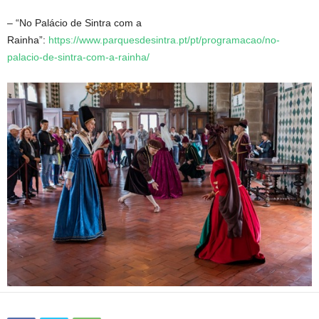
– “No Palácio de Sintra com a
Rainha”:
https://www.parquesdesintra.pt/pt/programacao/no-
palacio-de-sintra-com-a-rainha/