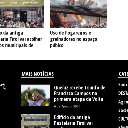
io da antiga
Uso de Fogareiros e
aria Tirol vai acolher
grelhadores no espaço
os municipais de
púbico
MAIS NOTÍCIAS
CAT
Sintr
Queluz recebe triunfo de
Francisco Campos na
DEST
primeira etapa da Volta
Agen
6 de Agosto, 2026
Soci
Edifício da antiga
CULT
Pastelaria Tirol vai
PÁGI