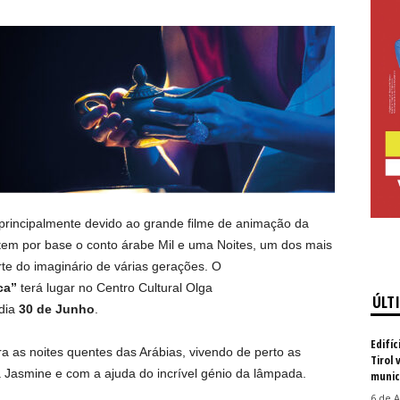
 principalmente devido ao grande filme de animação da
a tem por base o conto árabe Mil e uma Noites, um dos mais
te do imaginário de várias gerações. O
ca”
terá lugar no Centro Cultural Olga
ÚLT
 dia
30 de Junho
.
Edifíc
a as noites quentes das Arábias, vivendo de perto as
Tirol 
a Jasmine e com a ajuda do incrível génio da lâmpada.
munic
6 de A