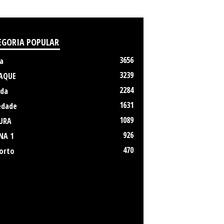
EGORIA POPULAR
3656
a
3239
AQUE
2284
da
1631
edade
1089
URA
926
NA 1
470
orto