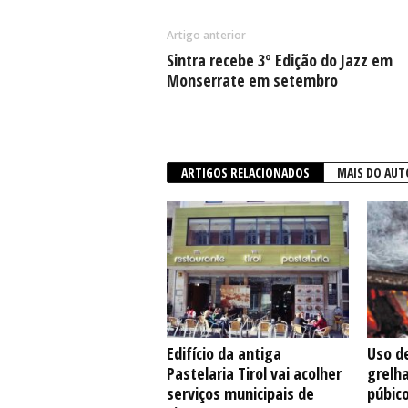
Artigo anterior
Sintra recebe 3º Edição do Jazz em
Monserrate em setembro
ARTIGOS RELACIONADOS
MAIS DO AUT
Edifício da antiga
Uso de
Pastelaria Tirol vai acolher
grelh
serviços municipais de
púbic