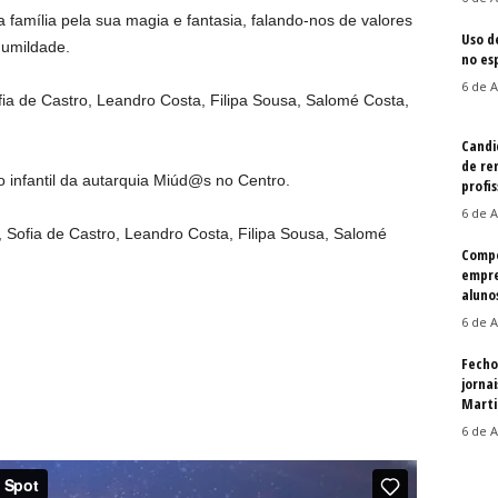
família pela sua magia e fantasia, falando-nos de valores
Uso d
humildade.
no es
6 de A
ia de Castro, Leandro Costa, Filipa Sousa, Salomé Costa,
Candi
de re
 infantil da autarquia Miúd@s no Centro.
profis
6 de A
 Sofia de Castro, Leandro Costa, Filipa Sousa, Salomé
Compe
empre
aluno
6 de A
Fecho
jorna
Martin
6 de A