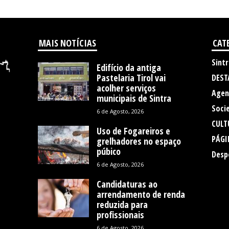
MAIS NOTÍCIAS
CAT
Sintr
Edifício da antiga
Pastelaria Tirol vai
DEST
acolher serviços
Agen
municipais de Sintra
Soci
6 de Agosto, 2026
CULT
Uso de Fogareiros e
PÁGI
grelhadores no espaço
púbico
Desp
6 de Agosto, 2026
Candidaturas ao
arrendamento de renda
reduzida para
profissionais
6 de Agosto, 2026