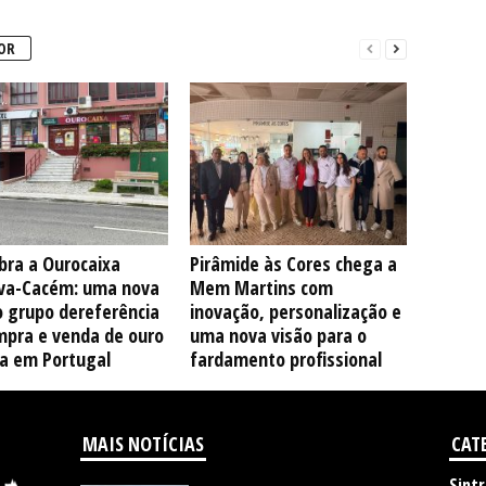
OR
bra a Ourocaixa
Pirâmide às Cores chega a
va-Cacém: uma nova
Mem Martins com
o grupo dereferência
inovação, personalização e
mpra e venda de ouro
uma nova visão para o
ta em Portugal
fardamento profissional
MAIS NOTÍCIAS
CAT
Sintr