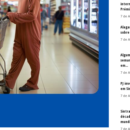
inter
Prémi
7 de A
Alaga
sobre
7 de A
Algum
seman
em...
7 de A
PJ in
em Si
7 de A
Sintr
décad
mundi
7 de A