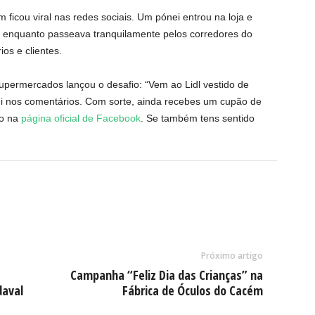
 ficou viral nas redes sociais. Um pónei entrou na loja e
s enquanto passeava tranquilamente pelos corredores do
os e clientes.
supermercados lançou o desafio: “Vem ao Lidl vestido de
ui nos comentários. Com sorte, ainda recebes um cupão de
do na
página oficial de Facebook
. Se também tens sentido
Próximo artigo
Campanha “Feliz Dia das Crianças” na
daval
Fábrica de Óculos do Cacém