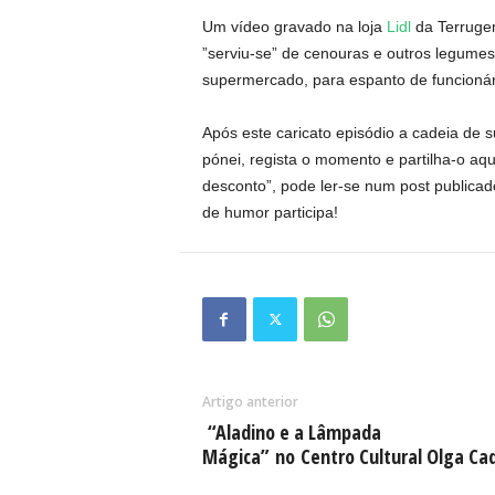
Um vídeo gravado na loja
Lidl
da Terrugem
”serviu-se” de cenouras e outros legume
supermercado, para espanto de funcionári
Após este caricato episódio a cadeia de 
pónei, regista o momento e partilha-o aq
desconto”, pode ler-se num post publica
de humor participa!
Artigo anterior
“Aladino e a Lâmpada
Mágica” no Centro Cultural Olga Ca