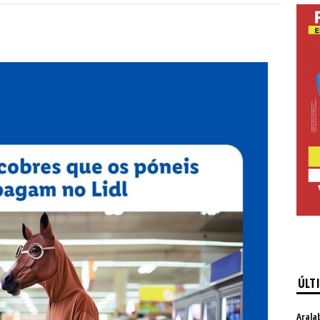
ÚLT
Arala