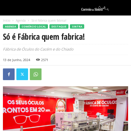
Início
Agenda
Só é Fábrica quem fabrica!
AGENDA
COMÉRCIO LOCAL
DESTAQUE
SINTRA
Só é Fábrica quem fabrica!
Fábrica de Óculos do Cacém e do Chiado
13 de Junho, 2024
2571