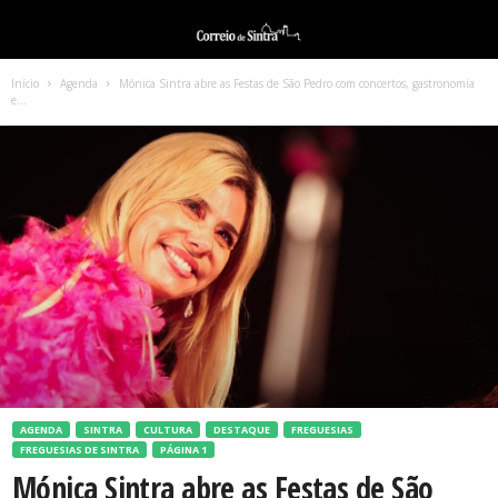
Início
Agenda
Mónica Sintra abre as Festas de São Pedro com concertos, gastronomia
e...
AGENDA
SINTRA
CULTURA
DESTAQUE
FREGUESIAS
FREGUESIAS DE SINTRA
PÁGINA 1
Mónica Sintra abre as Festas de São