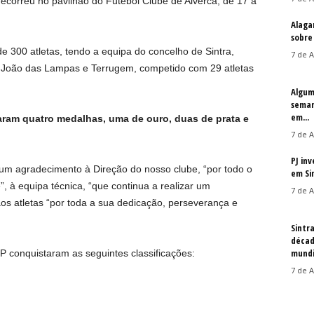
orreu no pavilhão do Futebol Clube de Alverca, de 17 a
Alaga
sobre
e 300 atletas, tendo a equipa do concelho de Sintra,
7 de A
 João das Lampas e Terrugem, competido com 29 atletas
Algum
seman
em...
aram quatro medalhas, uma de ouro, duas de prata e
7 de A
PJ in
m agradecimento à Direção do nosso clube, “por todo o
em Si
”, à equipa técnica, “que continua a realizar um
7 de A
os atletas “por toda a sua dedicação, perseverança e
Sintr
décad
mundi
P conquistaram as seguintes classificações:
7 de A