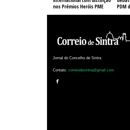
internacional com distinção
debate
nos Prémios Heróis PME
PDM d
Jornal do Concelho de Sintra
Contato:
correiodesintra@gmail.com