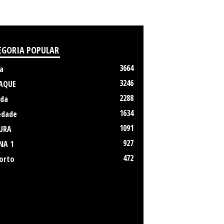
EGORIA POPULAR
3664
a
3246
AQUE
2288
da
1634
edade
1091
URA
927
NA 1
472
orto