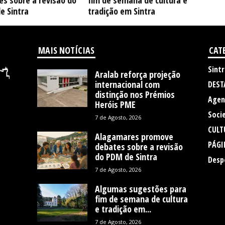
s sobre a revisão do
fim de semana de cultura e
e Sintra
tradição em Sintra
MAIS NOTÍCIAS
CAT
Sintr
Aralab reforça projeção
internacional com
DEST
distinção nos Prémios
Agen
Heróis PME
Soci
7 de Agosto, 2026
CULT
Alagamares promove
PÁGI
debates sobre a revisão
do PDM de Sintra
Desp
7 de Agosto, 2026
Algumas sugestões para
fim de semana de cultura
e tradição em...
7 de Agosto, 2026