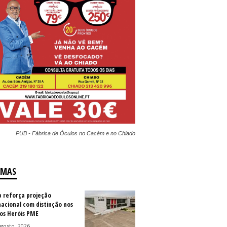
PUB - Fábrica de Óculos no Cacém e no Chiado
IMAS
b reforça projeção
nacional com distinção nos
os Heróis PME
gosto, 2026