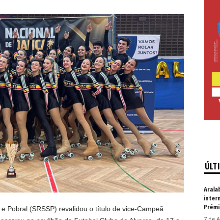
ÚLT
Arala
inter
Prémi
e Pobral (SRSSP) revalidou o título de vice-Campeã
7 de A