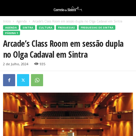
Início
Agenda
Arcade’s Class Room em sessão dupla no Olga Cadaval em Sintra
AGENDA
SINTRA
CULTURA
FREGUESIAS
FREGUESIAS DE SINTRA
PÁGINA 1
Arcade’s Class Room em sessão dupla
no Olga Cadaval em Sintra
2 de Julho, 2024
935