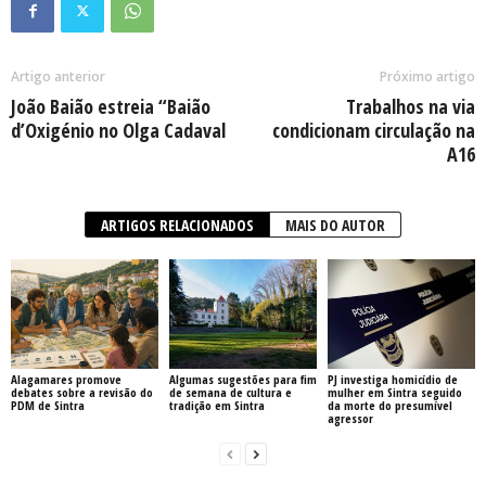
Artigo anterior
Próximo artigo
João Baião estreia “Baião
Trabalhos na via
d’Oxigénio no Olga Cadaval
condicionam circulação na
A16
ARTIGOS RELACIONADOS
MAIS DO AUTOR
Alagamares promove
Algumas sugestões para fim
PJ investiga homicídio de
debates sobre a revisão do
de semana de cultura e
mulher em Sintra seguido
PDM de Sintra
tradição em Sintra
da morte do presumível
agressor