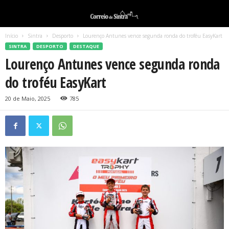
Início
Sintra
Desporto
Lourenço Antunes vence segunda ronda do troféu EasyKart
SINTRA
DESPORTO
DESTAQUE
Lourenço Antunes vence segunda ronda
do troféu EasyKart
20 de Maio, 2025
785