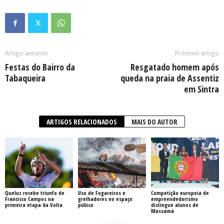
Artigo anterior
Próximo artigo
Festas do Bairro da
Resgatado homem após
Tabaqueira
queda na praia de Assentiz
em Sintra
ARTIGOS RELACIONADOS
MAIS DO AUTOR
Queluz recebe triunfo de
Uso de Fogareiros e
Competição europeia de
Francisco Campos na
grelhadores no espaço
empreendedorismo
primeira etapa da Volta
púbico
distingue alunos de
Massamá