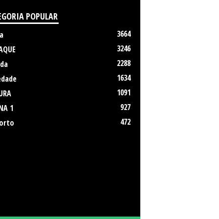
EGORIA POPULAR
3664
a
3246
AQUE
2288
da
1634
edade
1091
URA
927
NA 1
472
orto