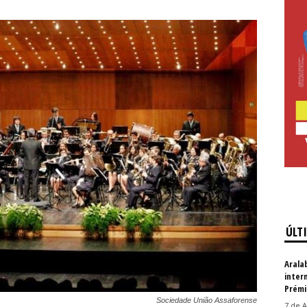
ÚLT
Arala
inter
Prémi
Sociedade União Assaforense
7 de A