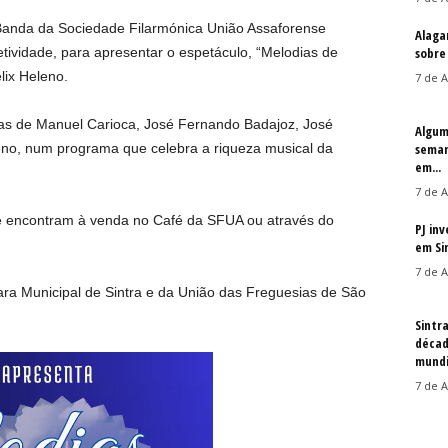
Banda da Sociedade Filarmónica União Assaforense
Alaga
etividade, para apresentar o espetáculo, “Melodias de
sobre
lix Heleno.
7 de A
emas de Manuel Carioca, José Fernando Badajoz, José
Algum
leno, num programa que celebra a riqueza musical da
seman
em...
7 de A
 se encontram à venda no Café da SFUA ou através do
PJ in
em Si
7 de A
ara Municipal de Sintra e da União das Freguesias de São
Sintr
décad
mundi
7 de A