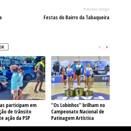
Próximo artigo
a
Festas do Bairro da Tabaqueira
OR
ças participam em
“Os Lobinhos” brilham no
ção de trânsito
Campeonato Nacional de
te ação da PSP
Patinagem Artística