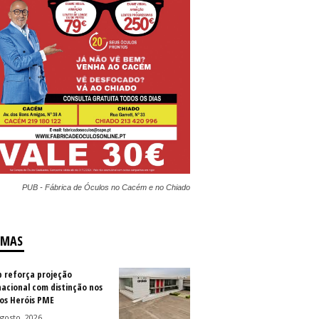
PUB - Fábrica de Óculos no Cacém e no Chiado
IMAS
b reforça projeção
nacional com distinção nos
os Heróis PME
gosto, 2026