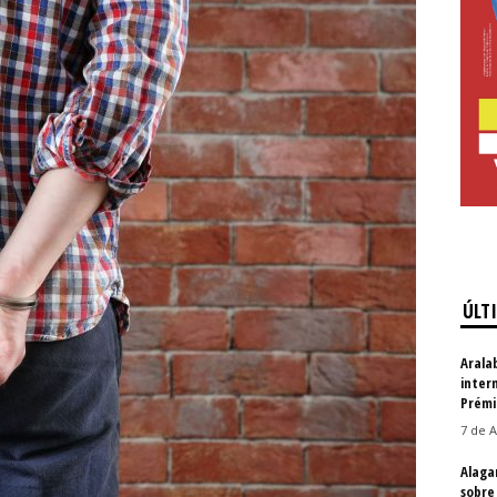
ÚLT
Arala
inter
Prémi
7 de A
Alaga
sobre