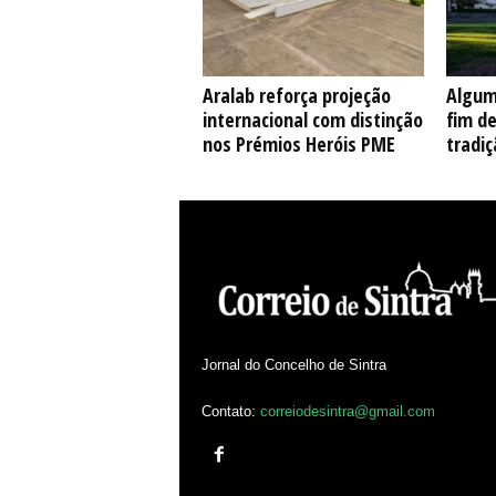
Aralab reforça projeção
Algum
internacional com distinção
fim d
nos Prémios Heróis PME
tradiç
Jornal do Concelho de Sintra
Contato:
correiodesintra@gmail.com