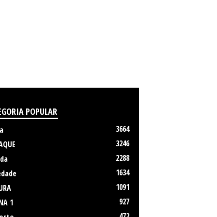
EGORIA POPULAR
3664
a
3246
AQUE
2288
da
1634
edade
1091
URA
927
NA 1
472