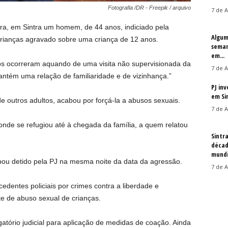
Fotografia /DR - Freepik / arquivo
7 de A
feira, em Sintra um homem, de 44 anos, indiciado pela
Algum
crianças agravado sobre uma criança de 12 anos.
seman
em...
os ocorreram aquando de uma visita não supervisionada da
7 de A
ntém uma relação de familiaridade e de vizinhança.”
PJ in
em Si
 outros adultos, acabou por forçá-la a abusos sexuais.
7 de A
onde se refugiou até à chegada da família, a quem relatou
Sintr
décad
mundi
bou detido pela PJ na mesma noite da data da agressão.
7 de A
edentes policiais por crimes contra a liberdade e
e de abuso sexual de crianças.
gatório judicial para aplicação de medidas de coação. Ainda