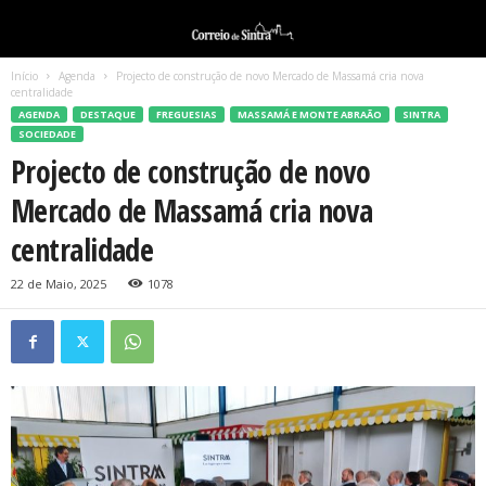
Início
Agenda
Projecto de construção de novo Mercado de Massamá cria nova
centralidade
AGENDA
DESTAQUE
FREGUESIAS
MASSAMÁ E MONTE ABRAÃO
SINTRA
SOCIEDADE
Projecto de construção de novo
Mercado de Massamá cria nova
centralidade
22 de Maio, 2025
1078