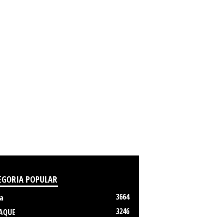
EGORIA POPULAR
3664
a
3246
AQUE