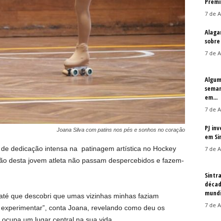
Prémi
7 de A
Alaga
sobre
7 de A
Algum
seman
em...
7 de A
PJ in
Joana Silva com patins nos pés e sonhos no coração
em Si
 de dedicação intensa na patinagem artística no Hockey
7 de A
ação desta jovem atleta não passam despercebidos e fazem-
Sintr
décad
mundi
 até que descobri que umas vizinhas minhas faziam
7 de A
i experimentar”, conta Joana, revelando como deu os
ocupa um lugar central na sua vida.