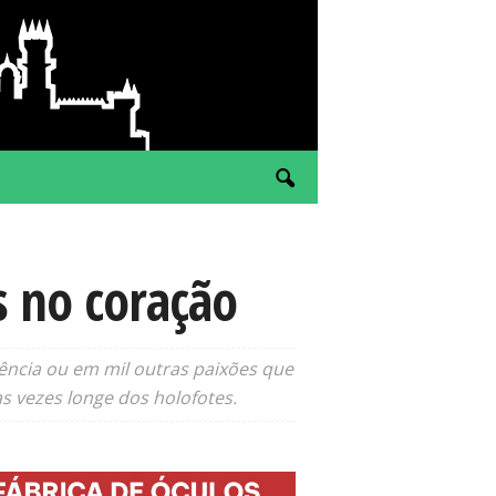
s no coração
ência ou em mil outras paixões que
 vezes longe dos holofotes.