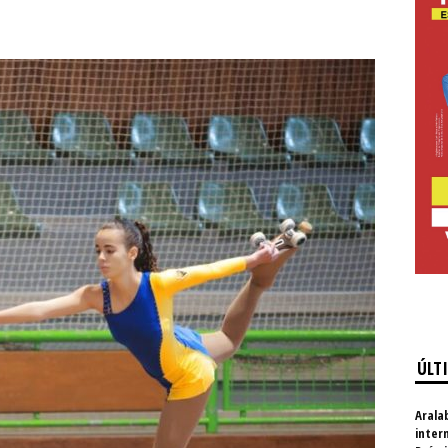
ÚLT
Arala
inter