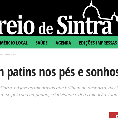
MÉRCIO LOCAL
SAÚDE
AGENDA
EDIÇÕES IMPRESSAS
os no coração
m patins nos pés e sonho
intra, há jovens talentosos que brilham no desporto, na ci
se pelo seu empenho, criatividade e determinação, tantas