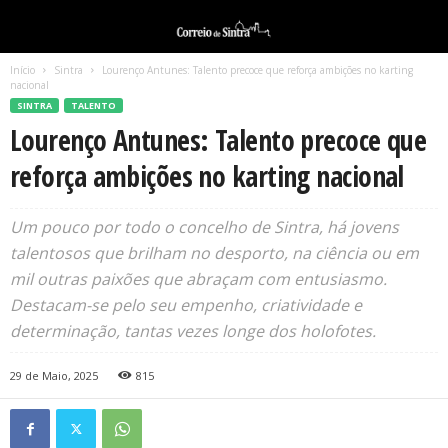
Início
Sintra
Lourenço Antunes: Talento precoce que reforça ambições no karting
nacional
SINTRA
TALENTO
Lourenço Antunes: Talento precoce que
reforça ambições no karting nacional
Um pouco por todo o concelho de Sintra, há jovens
talentosos que brilham no desporto, na ciência ou em
mil outras paixões que abraçam com entusiasmo.
Destacam-se pelo seu empenho, criatividade e
determinação, tantas vezes longe dos holofotes.
29 de Maio, 2025
815