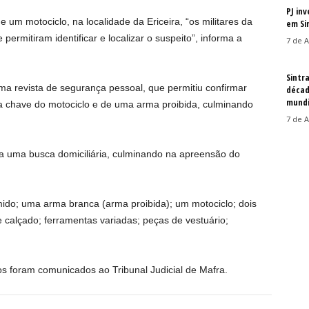
PJ in
um motociclo, na localidade da Ericeira, “os militares da
em Si
permitiram identificar e localizar o suspeito”, informa a
7 de A
Sintr
uma revista de segurança pessoal, que permitiu confirmar
décad
mundi
a chave do motociclo e de uma arma proibida, culminando
7 de A
da uma busca domiciliária, culminando na apreensão do
mido; uma arma branca (arma proibida); um motociclo; dois
e calçado; ferramentas variadas; peças de vestuário;
ctos foram comunicados ao Tribunal Judicial de Mafra.