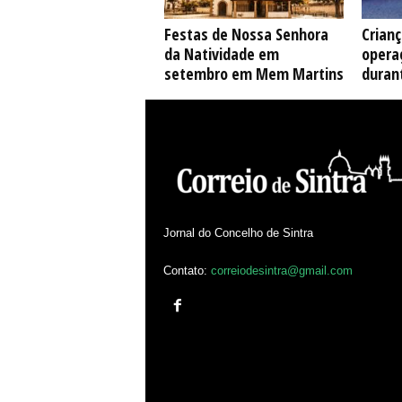
Festas de Nossa Senhora
Crian
da Natividade em
opera
setembro em Mem Martins
duran
Jornal do Concelho de Sintra
Contato:
correiodesintra@gmail.com