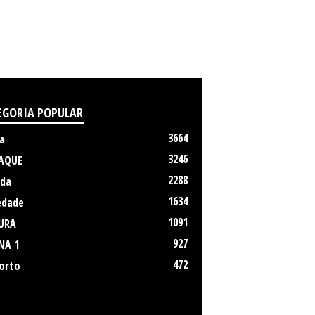
EGORIA POPULAR
3664
a
3246
AQUE
2288
da
1634
edade
1091
URA
927
NA 1
472
orto