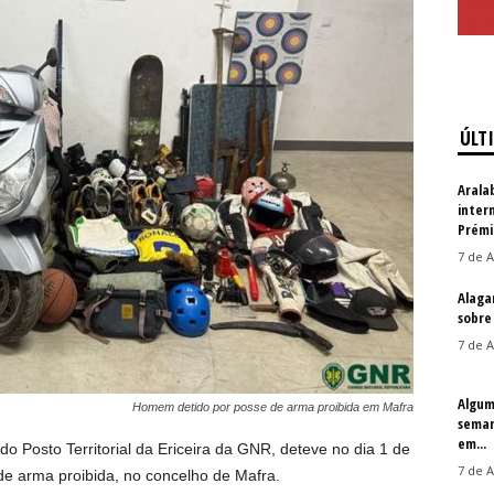
ÚLT
Arala
inter
Prémi
7 de A
Alaga
sobre
7 de A
Algum
Homem detido por posse de arma proibida em Mafra
seman
em...
do Posto Territorial da Ericeira da GNR, deteve no dia 1 de
7 de A
e arma proibida, no concelho de Mafra.