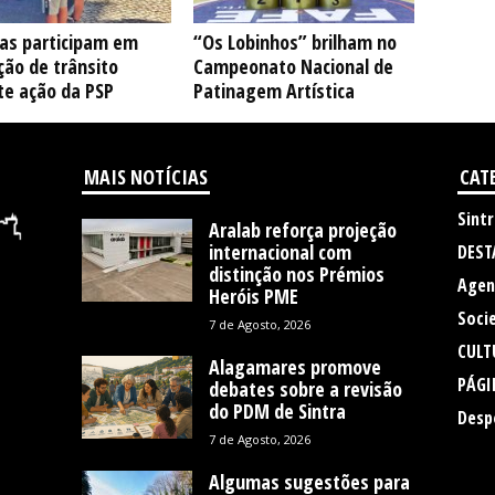
ças participam em
“Os Lobinhos” brilham no
ção de trânsito
Campeonato Nacional de
te ação da PSP
Patinagem Artística
MAIS NOTÍCIAS
CAT
Sintr
Aralab reforça projeção
internacional com
DEST
distinção nos Prémios
Agen
Heróis PME
Soci
7 de Agosto, 2026
CULT
Alagamares promove
PÁGI
debates sobre a revisão
do PDM de Sintra
Desp
7 de Agosto, 2026
Algumas sugestões para