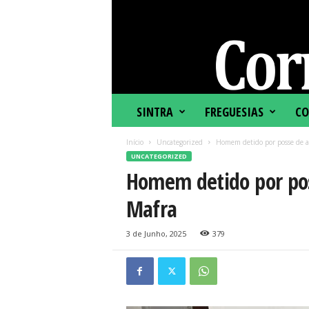
C
SINTRA
FREGUESIAS
CO
o
r
Início
Uncategorized
Homem detido por posse de a
r
UNCATEGORIZED
e
Homem detido por po
i
o
Mafra
d
e
S
3 de Junho, 2025
379
i
n
t
r
a