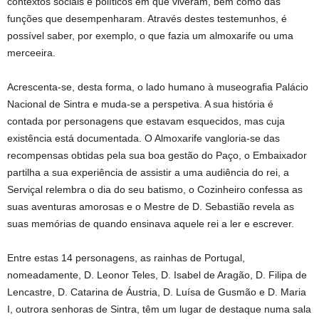
contextos sociais e políticos em que viveram, bem como das
funções que desempenharam. Através destes testemunhos, é
possível saber, por exemplo, o que fazia um almoxarife ou uma
merceeira.
Acrescenta-se, desta forma, o lado humano à museografia Palácio
Nacional de Sintra e muda-se a perspetiva. A sua história é
contada por personagens que estavam esquecidos, mas cuja
existência está documentada. O Almoxarife vangloria-se das
recompensas obtidas pela sua boa gestão do Paço, o Embaixador
partilha a sua experiência de assistir a uma audiência do rei, a
Serviçal relembra o dia do seu batismo, o Cozinheiro confessa as
suas aventuras amorosas e o Mestre de D. Sebastião revela as
suas memórias de quando ensinava aquele rei a ler e escrever.
Entre estas 14 personagens, as rainhas de Portugal,
nomeadamente, D. Leonor Teles, D. Isabel de Aragão, D. Filipa de
Lencastre, D. Catarina de Áustria, D. Luísa de Gusmão e D. Maria
I, outrora senhoras de Sintra, têm um lugar de destaque numa sala