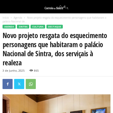
Início
Agenda
Novo projeto resgata do esquecimento personagens que habitaram o
palácio Nacional de...
AGENDA
SINTRA
CULTURA
DESTAQUE
Novo projeto resgata do esquecimento
personagens que habitaram o palácio
Nacional de Sintra, dos serviçais à
realeza
3 de Junho, 2025
865