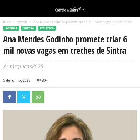
Início
Agenda
Ana Mendes Godinho promete criar 6 mil novas vagas em creches de...
AGENDA
SINTRA
POLÍTICA
Ana Mendes Godinho promete criar 6
mil novas vagas em creches de Sintra
Autárquicas2025
5 de Junho, 2025
804