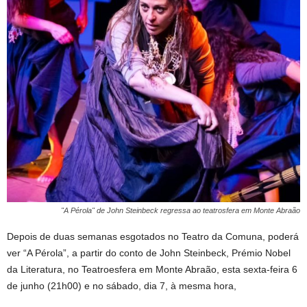
"A Pérola" de John Steinbeck regressa ao teatrosfera em Monte Abraão
Depois de duas semanas esgotados no Teatro da Comuna, poderá
ver “A Pérola”, a partir do conto de John Steinbeck, Prémio Nobel
da Literatura, no Teatroesfera em Monte Abraão, esta sexta-feira 6
de junho (21h00) e no sábado, dia 7, à mesma hora,