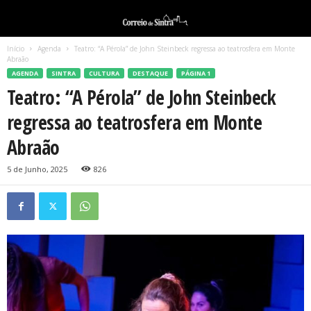
Início
Agenda
Teatro: “A Pérola” de John Steinbeck regressa ao teatrosfera em Monte
Abraão
AGENDA
SINTRA
CULTURA
DESTAQUE
PÁGINA 1
Teatro: “A Pérola” de John Steinbeck
regressa ao teatrosfera em Monte
Abraão
5 de Junho, 2025
826