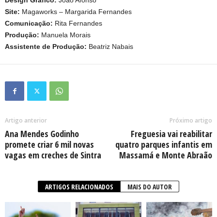
Design Gráfico:
João Afonso
Site:
Magaworks – Margarida Fernandes
Comunicação:
Rita Fernandes
Produção:
Manuela Morais
Assistente de Produção:
Beatriz Nabais
Artigo anterior
Próximo artigo
Ana Mendes Godinho
Freguesia vai reabilitar
promete criar 6 mil novas
quatro parques infantis em
vagas em creches de Sintra
Massamá e Monte Abraão
ARTIGOS RELACIONADOS
MAIS DO AUTOR