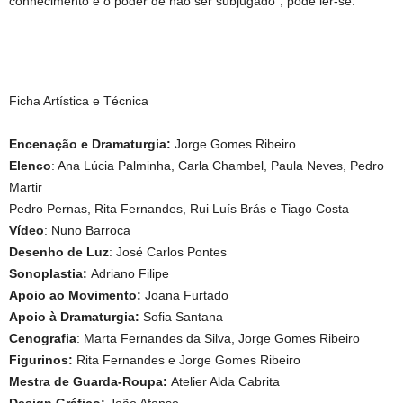
conhecimento e o poder de não ser subjugado”, pode ler-se.
Ficha Artística e Técnica
Encenação e Dramaturgia:
Jorge Gomes Ribeiro
Elenco
: Ana Lúcia Palminha, Carla Chambel, Paula Neves, Pedro
Martir
Pedro Pernas, Rita Fernandes, Rui Luís Brás e Tiago Costa
Vídeo
: Nuno Barroca
Desenho de Luz
: José Carlos Pontes
Sonoplastia:
Adriano Filipe
Apoio ao Movimento:
Joana Furtado
Apoio à Dramaturgia:
Sofia Santana
Cenografia
: Marta Fernandes da Silva, Jorge Gomes Ribeiro
Figurinos:
Rita Fernandes e Jorge Gomes Ribeiro
Mestra de Guarda-Roupa:
Atelier Alda Cabrita