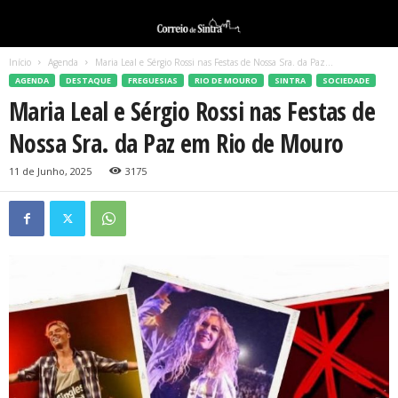
Início
Agenda
Maria Leal e Sérgio Rossi nas Festas de Nossa Sra. da Paz...
AGENDA
DESTAQUE
FREGUESIAS
RIO DE MOURO
SINTRA
SOCIEDADE
Maria Leal e Sérgio Rossi nas Festas de
Nossa Sra. da Paz em Rio de Mouro
11 de Junho, 2025
3175