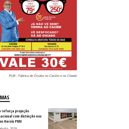
PUB - Fábrica de Óculos no Cacém e no Chiado
IMAS
b reforça projeção
nacional com distinção nos
os Heróis PME
gosto, 2026