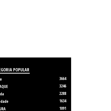
EGORIA POPULAR
3664
a
3246
AQUE
2288
da
1634
edade
1091
URA