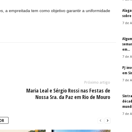
Alaga
 a empreitada tem como objetivo garantir a uniformidade
sobre
7 de A
Algum
seman
em...
7 de A
PJ in
em Si
7 de A
Próximo artigo
Maria Leal e Sérgio Rossi nas Festas de
Sintr
Nossa Sra. da Paz em Rio de Mouro
décad
mundi
7 de A
OR