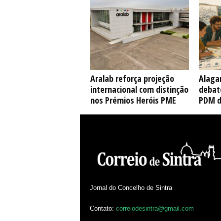
Aralab reforça projeção
Alaga
internacional com distinção
debate
nos Prémios Heróis PME
PDM d
Jornal do Concelho de Sintra
Contato:
correiodesintra@gmail.com