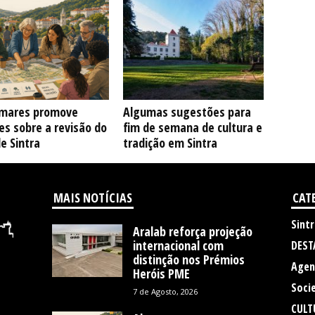
mares promove
Algumas sugestões para
s sobre a revisão do
fim de semana de cultura e
e Sintra
tradição em Sintra
MAIS NOTÍCIAS
CAT
Sintr
Aralab reforça projeção
internacional com
DEST
distinção nos Prémios
Agen
Heróis PME
Soci
7 de Agosto, 2026
CULT