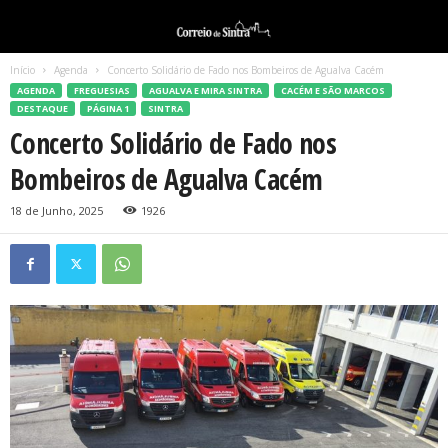
Início
Agenda
Concerto Solidário de Fado nos Bombeiros de Agualva Cacém
AGENDA
FREGUESIAS
AGUALVA E MIRA SINTRA
CACÉM E SÃO MARCOS
DESTAQUE
PÁGINA 1
SINTRA
Concerto Solidário de Fado nos
Bombeiros de Agualva Cacém
18 de Junho, 2025
1926