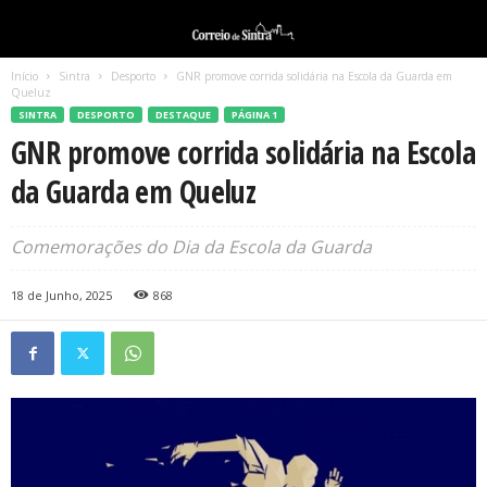
Início
Sintra
Desporto
GNR promove corrida solidária na Escola da Guarda em
Queluz
SINTRA
DESPORTO
DESTAQUE
PÁGINA 1
GNR promove corrida solidária na Escola
da Guarda em Queluz
Comemorações do Dia da Escola da Guarda
18 de Junho, 2025
868