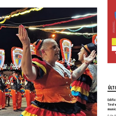
ÚLT
Edifíc
Tirol 
munic
6 de A