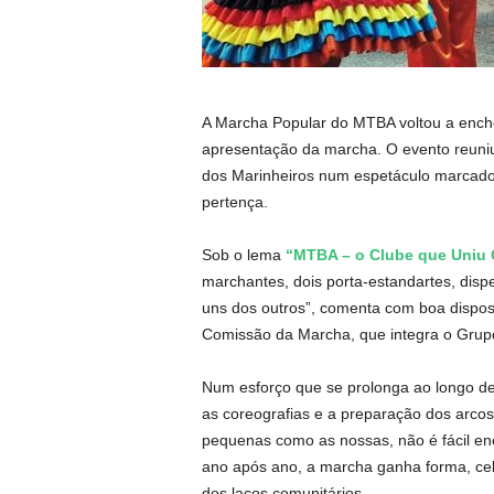
A Marcha Popular do MTBA voltou a enche
apresentação da marcha. O evento reuniu 
dos Marinheiros num espetáculo marcado pe
pertença.
Sob o lema
“MTBA – o Clube que Uniu 
marchantes, dois porta-estandartes, dis
uns dos outros”, comenta com boa dispos
Comissão da Marcha, que integra o Grup
Num esforço que se prolonga ao longo d
as coreografias e a preparação dos arcos
pequenas como as nossas, não é fácil enc
ano após ano, a marcha ganha forma, cel
dos laços comunitários.