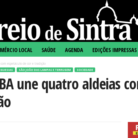
MÉRCIO LOCAL
SAÚDE
AGENDA
EDIÇÕES IMPRESSAS
om espetáculo de cor e tradição
EGUESIAS
SÃO JOÃO DAS LAMPAS E TERRUGEM
SOCIEDADE
A une quatro aldeias co
ão