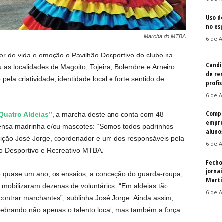
Uso d
no es
Marcha do MTBA
6 de A
r de vida e emoção o Pavilhão Desportivo do clube na
Candi
as localidades de Magoito, Tojeira, Bolembre e Arneiro
de re
la criatividade, identidade local e forte sentido de
profis
6 de A
Compe
Quatro Aldeias”
, a marcha deste ano conta com 48
empre
pensa madrinha e/ou mascotes: “Somos todos padrinhos
aluno
ição José Jorge, coordenador e um dos responsáveis pela
6 de A
o Desportivo e Recreativo MTBA.
Fecho
jorna
e quase um ano, os ensaios, a conceção do guarda-roupa,
Martin
 mobilizaram dezenas de voluntários. “Em aldeias tão
6 de A
ontrar marchantes”, sublinha José Jorge. Ainda assim,
ebrando não apenas o talento local, mas também a força