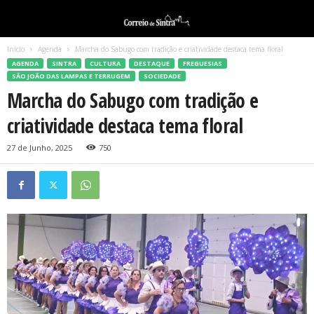
Início
Agenda
Marcha do Sabugo com tradição e criatividade destaca tema floral
AGENDA
SINTRA
CULTURA
DESTAQUE
FREGUESIAS
SÃO JOÃO DAS LAMPAS E TERRUGEM
SOCIEDADE
Marcha do Sabugo com tradição e
criatividade destaca tema floral
27 de Junho, 2025
750