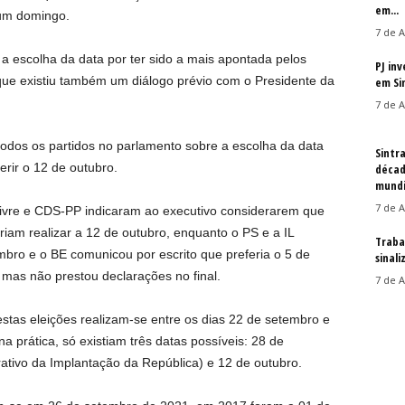
em...
num domingo.
7 de A
u a escolha da data por ter sido a mais apontada pelos
PJ in
que existiu também um diálogo prévio com o Presidente da
em Si
7 de A
odos os partidos no parlamento sobre a escolha da data
Sintr
erir o 12 de outubro.
décad
mundi
7 de A
ivre e CDS-PP indicaram ao executivo considerarem que
riam realizar a 12 de outubro, enquanto o PS e a IL
Traba
bro e o BE comunicou por escrito que preferia o 5 de
sinal
mas não prestou declarações no final.
7 de A
 estas eleições realizam-se entre os dias 22 de setembro e
 prática, só existiam três datas possíveis: 28 de
ativo da Implantação da República) e 12 de outubro.