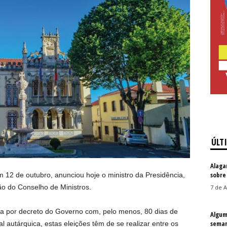
ÚLT
Alaga
sobre
m 12 de outubro, anunciou hoje o ministro da Presidência,
ão do Conselho de Ministros.
7 de A
da por decreto do Governo com, pelo menos, 80 dias de
Algum
seman
l autárquica, estas eleições têm de se realizar entre os