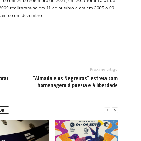
ram-se em 26 de setembro de 2021, em 2017 foram a 01 de
2009 realizaram-se em 11 de outubro e em em 2005 a 09
zavam-se em dezembro.
Próximo artigo
brar
“Almada e os Negreiros” estreia com
homenagem à poesia e à liberdade
OR