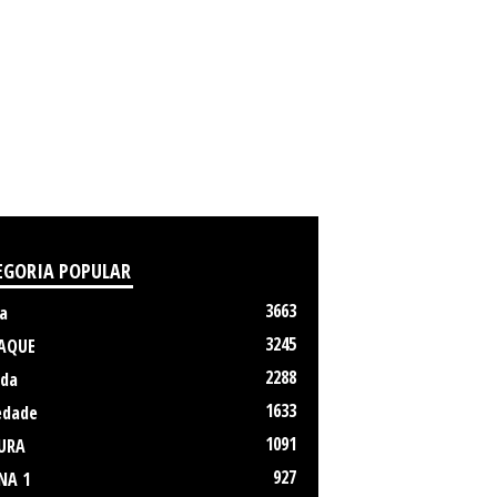
EGORIA POPULAR
3663
a
3245
AQUE
2288
da
1633
edade
1091
URA
927
NA 1