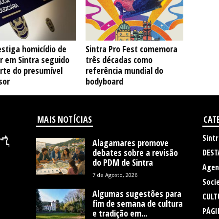
estiga homicídio de
Sintra Pro Fest comemora
r em Sintra seguido
três décadas como
rte do presumível
referência mundial do
sor
bodyboard
MAIS NOTÍCIAS
CAT
Sintr
Alagamares promove
debates sobre a revisão
DEST
do PDM de Sintra
Agen
7 de Agosto, 2026
Soci
Algumas sugestões para
CULT
fim de semana de cultura
PÁGI
e tradição em...