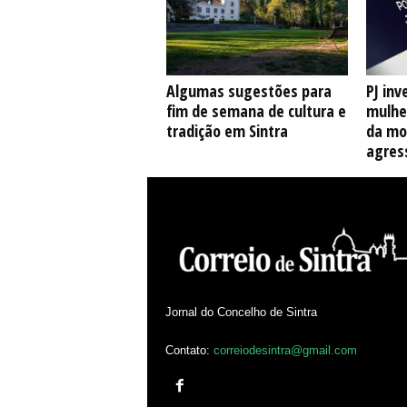
Algumas sugestões para
PJ inv
fim de semana de cultura e
mulhe
tradição em Sintra
da mo
agres
Jornal do Concelho de Sintra
Contato:
correiodesintra@gmail.com