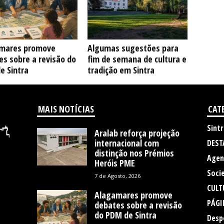
mares promove
Algumas sugestões para
s sobre a revisão do
fim de semana de cultura e
e Sintra
tradição em Sintra
MAIS NOTÍCIAS
CAT
Sintr
Aralab reforça projeção
internacional com
DEST
distinção nos Prémios
Agen
Heróis PME
Soci
7 de Agosto, 2026
CULT
Alagamares promove
PÁGI
debates sobre a revisão
do PDM de Sintra
Desp