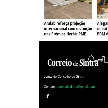
Aralab reforça projeção
Alaga
internacional com distinção
debate
nos Prémios Heróis PME
PDM d
Jornal do Concelho de Sintra
Contato:
correiodesintra@gmail.com