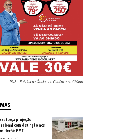
PUB - Fábrica de Óculos no Cacém e no Chiado
IMAS
b reforça projeção
nacional com distinção nos
os Heróis PME
gosto, 2026