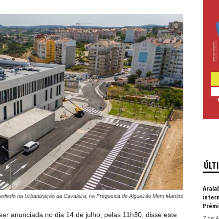
ÚLT
Arala
inter
sediado na Urbanização da Cavaleira, na Freguesia de Algueirão Mem Martins
Prémi
 ser anunciada no dia 14 de julho, pelas 11h30, disse este
7 de A