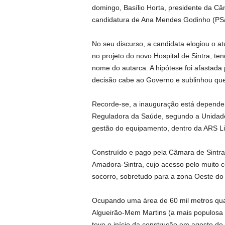
domingo, Basílio Horta, presidente da Câ
candidatura de Ana Mendes Godinho (PS/L
No seu discurso, a candidata elogiou o atu
no projeto do novo Hospital de Sintra, t
nome do autarca. A hipótese foi afastada
decisão cabe ao Governo e sublinhou que 
Recorde-se, a inauguração está dependent
Reguladora da Saúde, segundo a Unidade
gestão do equipamento, dentro da ARS Li
Construído e pago pela Câmara de Sintra
Amadora-Sintra, cujo acesso pelo muito c
socorro, sobretudo para a zona Oeste do
Ocupando uma área de 60 mil metros quadr
Algueirão-Mem Martins (a mais populosa do
teve o início da construção em agosto de