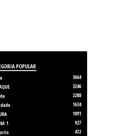
EGORIA POPULAR
3664
a
3246
AQUE
2288
da
1634
edade
1091
URA
927
NA 1
472
orto