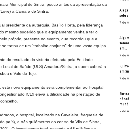
mara Municipal de Sintra, pouco antes da apresentação da
Alaga
ivre) à Câmara de Sintra.
sobre
7 de A
al presidente da autarquia, Basílio Horta, pela liderança
endo mesmo sugerido que o equipamento venha a ter o
Algum
 pelo próprio, presente no evento, que recordou que a
seman
se tratou de um “trabalho conjunto” de uma vasta equipa.
em...
7 de A
e do resultado da vistoria efetuada pela Entidade
PJ in
 Local de Saúde (ULS) Amadora/Sintra, a quem caberá a
em Si
sboa e Vale do Tejo.
7 de A
, este novo equipamento será complementar ao Hospital
Sintr
ongestionado IC19 eleva a dificuldade na prestação de
décad
 concelho.
mundi
7 de A
ados, o hospital, localizado na Cavaleira, freguesia de
 país), a três quilómetros do centro da Vila de Sintra,
 2021. O investimento total, ascende a 68 milhões de