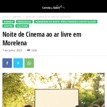
Início
Agenda
Noite de Cinema ao ar livre em Morelena
AGENDA
FREGUESIAS
ALMARGEM DO BISPO, PÊRO PINHEIRO E MONTELAVAR
SINTRA
CULTURA
Noite de Cinema ao ar livre em
Morelena
7 de Julho, 2025
1230