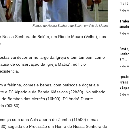
mundi
7 de A
Traba
sinal
Festas de Nossa Senhora de Belém em Rio de Mouro
7 de A
e Nossa Senhora de Belém, em Rio de Mouro (Velho), nos
re.
Feste
Senho
stas vai decorrer no largo da Igreja e tem também como
em...
causa de conservação da Igreja Matriz”, edifício
7 de A
existência.
Quelu
Franc
om a feirinha, comes e bebes, com petiscos e doçaria e
etapa
te e DJ Xipado e da Banda Klássicos (22h30). No sábado
6 de A
o de Bombos das Mercês (16h00); DJ André Duarte
do (00h30).
 começa com uma Aula aberta de Zumba (11h00) e mais
5h30) seguida de Procissão em Honra de Nossa Senhora de