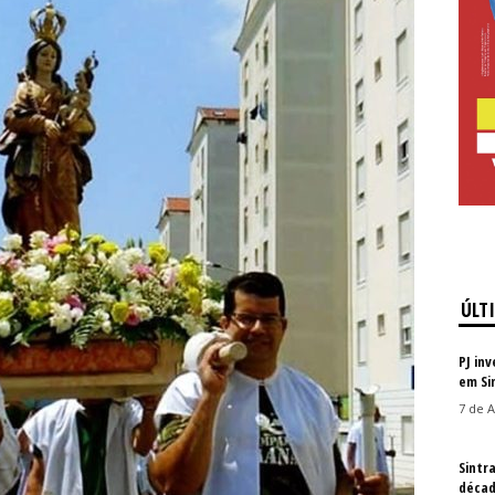
ÚLT
PJ in
em Si
7 de A
Sintr
décad