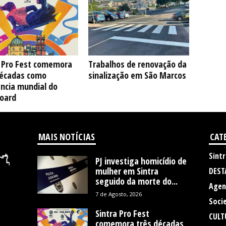
a Pro Fest comemora
Trabalhos de renovação da
décadas como
sinalização em São Marcos
ncia mundial do
oard
MAIS NOTÍCIAS
CAT
Sintr
PJ investiga homicídio de
mulher em Sintra
DEST
seguido da morte do...
Agen
7 de Agosto, 2026
Soci
Sintra Pro Fest
CULT
comemora três décadas