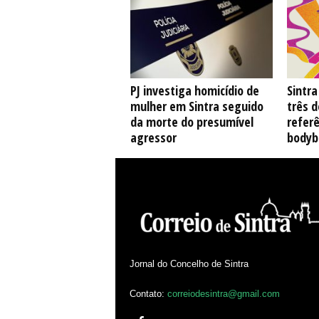
PJ investiga homicídio de
Sintr
mulher em Sintra seguido
três 
da morte do presumível
referê
agressor
bodyb
Jornal do Concelho de Sintra
Contato:
correiodesintra@gmail.com