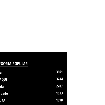
EGORIA POPULAR
3661
a
3244
AQUE
2287
da
1633
edade
1090
URA