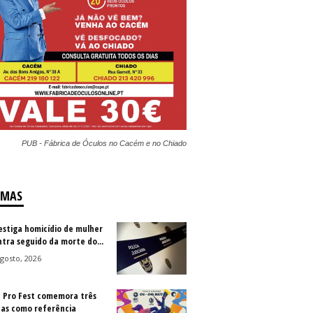
PUB - Fábrica de Óculos no Cacém e no Chiado
IMAS
vestiga homicídio de mulher
ntra seguido da morte do...
gosto, 2026
a Pro Fest comemora três
as como referência