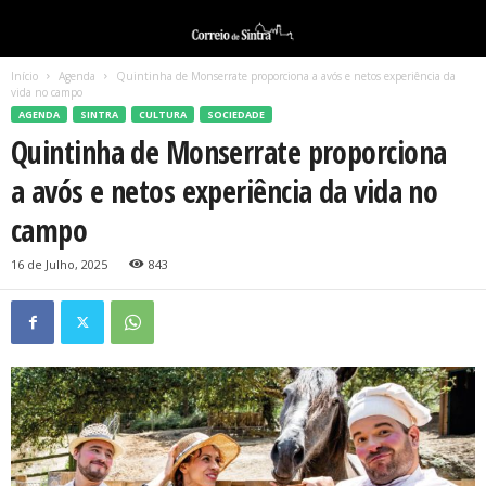
Início
Agenda
Quintinha de Monserrate proporciona a avós e netos experiência da
vida no campo
AGENDA
SINTRA
CULTURA
SOCIEDADE
Quintinha de Monserrate proporciona
a avós e netos experiência da vida no
campo
16 de Julho, 2025
843