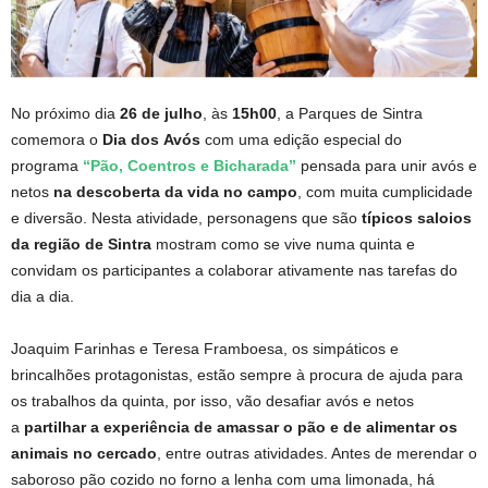
No próximo dia
26 de julho
, às
15h00
, a Parques de Sintra
comemora o
Dia dos Avós
com uma edição especial do
programa
“Pão, Coentros e Bicharada”
pensada para unir avós e
netos
na descoberta da vida no campo
, com muita cumplicidade
e diversão. Nesta atividade, personagens que são
típicos saloios
da região de Sintra
mostram como se vive numa quinta e
convidam os participantes a colaborar ativamente nas tarefas do
dia a dia.
Joaquim Farinhas e Teresa Framboesa, os simpáticos e
brincalhões protagonistas, estão sempre à procura de ajuda para
os trabalhos da quinta, por isso, vão desafiar avós e netos
a
partilhar a experiência de amassar o pão e de alimentar os
animais no cercado
, entre outras atividades. Antes de merendar o
saboroso pão cozido no forno a lenha com uma limonada, há