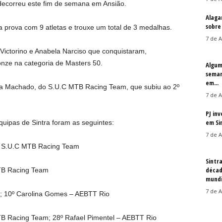
decorreu este fim de semana em Ansião.
Alaga
sobre
a prova com 9 atletas e trouxe um total de 3 medalhas.
7 de A
 Victorino e Anabela Narciso que conquistaram,
onze na categoria de Masters 50.
Algum
seman
em...
na Machado, do S.U.C MTB Racing Team, que subiu ao 2º
7 de A
PJ in
em Si
quipas de Sintra foram as seguintes:
7 de A
 – S.U.C MTB Racing Team
Sintr
décad
TB Racing Team
mundi
7 de A
o; 10º Carolina Gomes – AEBTT Rio
B Racing Team; 28º Rafael Pimentel – AEBTT Rio