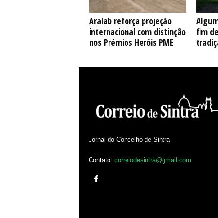
Aralab reforça projeção
Algum
internacional com distinção
fim d
nos Prémios Heróis PME
tradiç
Jornal do Concelho de Sintra
Contato:
correiodesintra@gmail.com