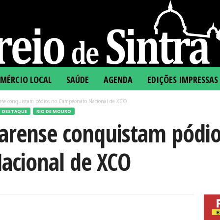
MÉRCIO LOCAL
SAÚDE
AGENDA
EDIÇÕES IMPRESSAS
nse conquistam pódios no Campeonato Nacional de XCO
DESTAQUE
RIO DE MOURO
larense conquistam pódi
acional de XCO