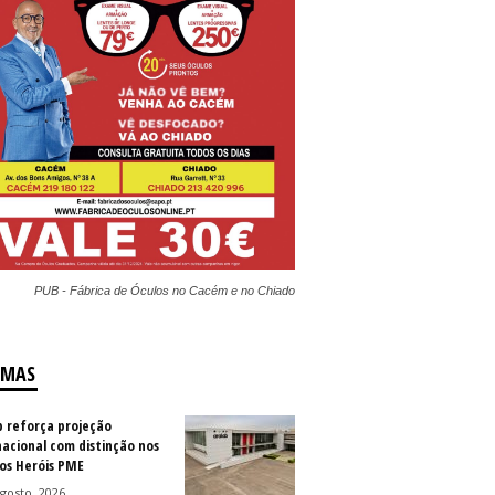
PUB - Fábrica de Óculos no Cacém e no Chiado
IMAS
b reforça projeção
nacional com distinção nos
os Heróis PME
gosto, 2026