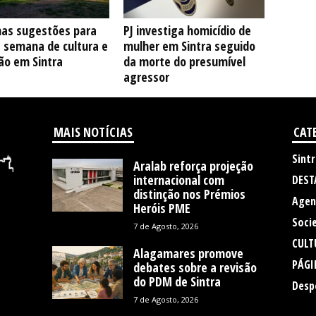
as sugestões para
PJ investiga homicídio de
e semana de cultura e
mulher em Sintra seguido
ão em Sintra
da morte do presumível
agressor
MAIS NOTÍCIAS
CAT
Sintr
Aralab reforça projeção
internacional com
DEST
distinção nos Prémios
Agen
Heróis PME
Soci
7 de Agosto, 2026
CULT
Alagamares promove
PÁGI
debates sobre a revisão
do PDM de Sintra
Desp
7 de Agosto, 2026