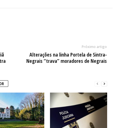
Próximo artigo
iã
Alterações na linha Portela de Sintra-
tra
Negrais “trava” moradores de Negrais
OR