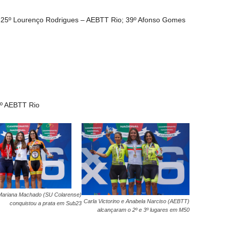
 25º Lourenço Rodrigues – AEBTT Rio; 39º Afonso Gomes
4º AEBTT Rio
Mariana Machado (SU Colarense)
Carla Victorino e Anabela Narciso (AEBTT)
conquistou a prata em Sub23
alcançaram o 2º e 3º lugares em M50