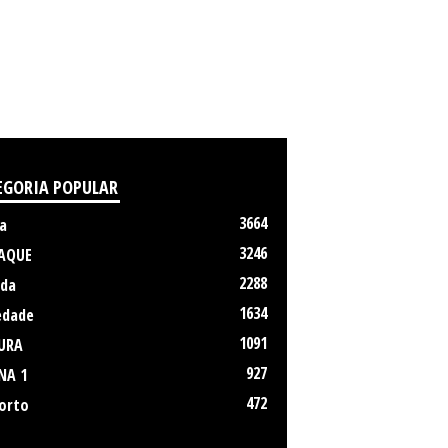
EGORIA POPULAR
3664
a
3246
AQUE
2288
da
1634
edade
1091
URA
927
NA 1
472
orto