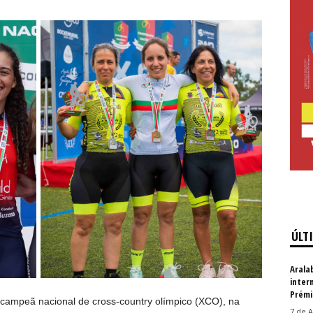
ÚLT
Arala
inter
Prémi
campeã nacional de cross-country olímpico (XCO), na
7 de A