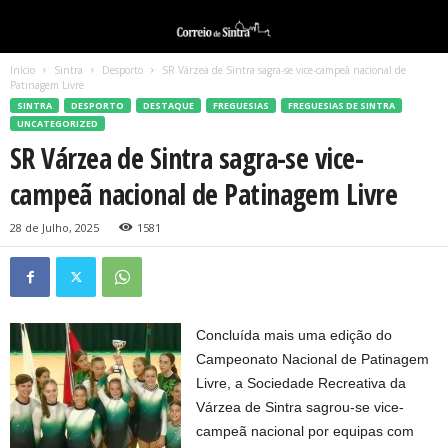
Início
Sintra
Desporto
SR Várzea de Sintra sagra-se vice-campeã nacional de
Patinagem Livre
SINTRA
DESPORTO
DESTAQUE
FREGUESIAS
FREGUESIAS DE SINTRA
UNCATEGORIZED
SR Várzea de Sintra sagra-se vice-
campeã nacional de Patinagem Livre
28 de Julho, 2025
1581
Concluída mais uma edição do
Campeonato Nacional de Patinagem
Livre, a Sociedade Recreativa da
Várzea de Sintra sagrou-se vice-
campeã nacional por equipas com