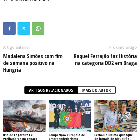
Artigo anterior
Próximo artigo
Madalena Simões com fim
Raquel Ferrajão faz História
de semana positivo na
na categoria DD2 em Braga
Hungria
ARTIGOS RELACIONADOS
MAIS DO AUTOR
Uso de Fogareiros e
Competição europeia de
Fechou o último quiosque
grelhadores no espaço
empreendedorismo
de jornais de Algueirão-