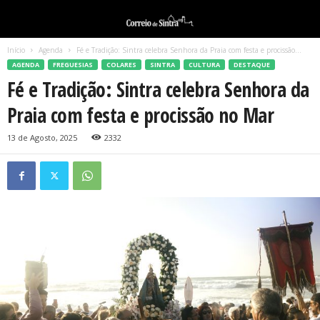
Início
Agenda
Fé e Tradição: Sintra celebra Senhora da Praia com festa e procissão...
AGENDA
FREGUESIAS
COLARES
SINTRA
CULTURA
DESTAQUE
Fé e Tradição: Sintra celebra Senhora da
Praia com festa e procissão no Mar
13 de Agosto, 2025
2332