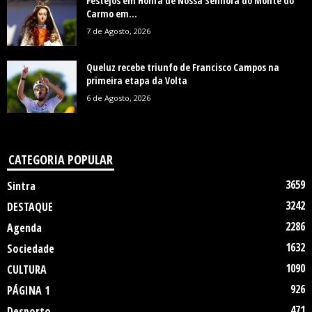
Festejos em Honra de Nossa Senhora do Monte do
Carmo em...
7 de Agosto, 2026
Queluz recebe triunfo de Francisco Campos na
primeira etapa da Volta
6 de Agosto, 2026
CATEGORIA POPULAR
3659
Sintra
3242
DESTAQUE
2286
Agenda
1632
Sociedade
1090
CULTURA
926
PÁGINA 1
471
Desporto