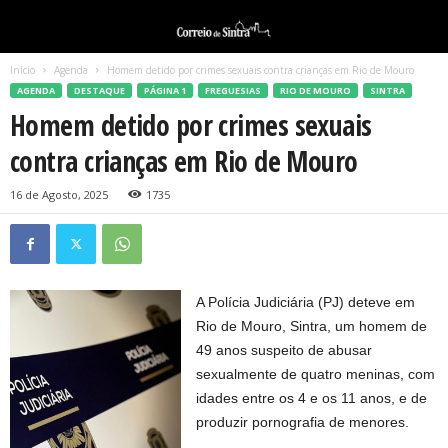
Início
Agenda
Homem detido por crimes sexuais contra crianças em Rio de Mouro
AGENDA
DESTAQUE
PÁGINA 1
FREGUESIAS
RIO DE MOURO
SINTRA
Homem detido por crimes sexuais
contra crianças em Rio de Mouro
16 de Agosto, 2025
1735
A Polícia Judiciária (PJ) deteve em
Rio de Mouro, Sintra, um homem de
49 anos suspeito de abusar
sexualmente de quatro meninas, com
idades entre os 4 e os 11 anos, e de
produzir pornografia de menores.