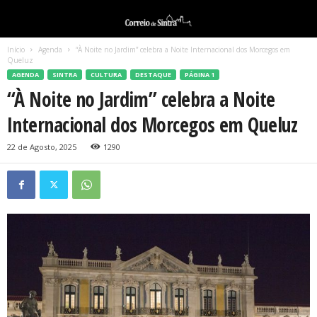
Início
Agenda
“À Noite no Jardim” celebra a Noite Internacional dos Morcegos em
Queluz
AGENDA
SINTRA
CULTURA
DESTAQUE
PÁGINA 1
“À Noite no Jardim” celebra a Noite
Internacional dos Morcegos em Queluz
22 de Agosto, 2025
1290