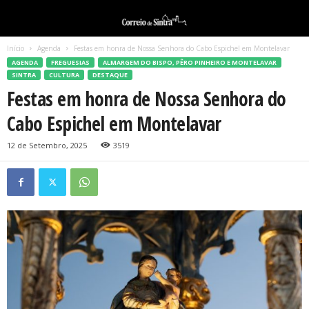
Início
Agenda
Festas em honra de Nossa Senhora do Cabo Espichel em Montelavar
AGENDA
FREGUESIAS
ALMARGEM DO BISPO, PÊRO PINHEIRO E MONTELAVAR
SINTRA
CULTURA
DESTAQUE
Festas em honra de Nossa Senhora do
Cabo Espichel em Montelavar
12 de Setembro, 2025
3519