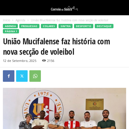
Início
Agenda
União Mucifalense faz história com nova secção de voleibol
AGENDA
FREGUESIAS
COLARES
SINTRA
DESPORTO
DESTAQUE
PÁGINA 1
União Mucifalense faz história com
nova secção de voleibol
12 de Setembro, 2025
2156