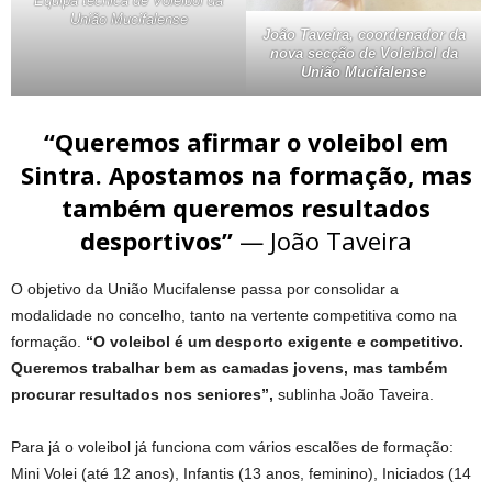
Equipa técnica de Voleibol da
União Mucifalense
João Taveira, coordenador da
nova secção de Voleibol da
União Mucifalense
“Queremos afirmar o voleibol em
Sintra. Apostamos na formação, mas
também queremos resultados
desportivos”
— João Taveira
O objetivo da União Mucifalense passa por consolidar a
modalidade no concelho, tanto na vertente competitiva como na
formação.
“O voleibol é um desporto exigente e competitivo.
Queremos trabalhar bem as camadas jovens, mas também
procurar resultados nos seniores”,
sublinha João Taveira.
Para já o voleibol já funciona com vários escalões de formação:
Mini Volei (até 12 anos), Infantis (13 anos, feminino), Iniciados (14