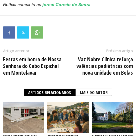
Notícia completa no
jornal Correio de Sintra
Artigo anterior
Próximo artigo
Festas em honra de Nossa
Vaz Nobre Clínica reforça
Senhora do Cabo Espichel
valências pediátricas com
em Montelavar
nova unidade em Belas
ARTIGOS RELACIONADOS
MAIS DO AUTOR
Aralab reforça projeção
Alagamares promove
Algumas sugestões para fim