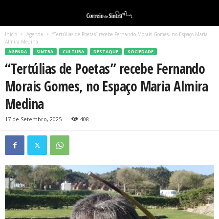
Início
Agenda
“Tertúlias de Poetas” recebe Fernando Morais Gomes, no Espaço Maria
Almira Medina
AGENDA
SINTRA
CULTURA
DESTAQUE
SOCIEDADE
“Tertúlias de Poetas” recebe Fernando
Morais Gomes, no Espaço Maria Almira
Medina
17 de Setembro, 2025
408