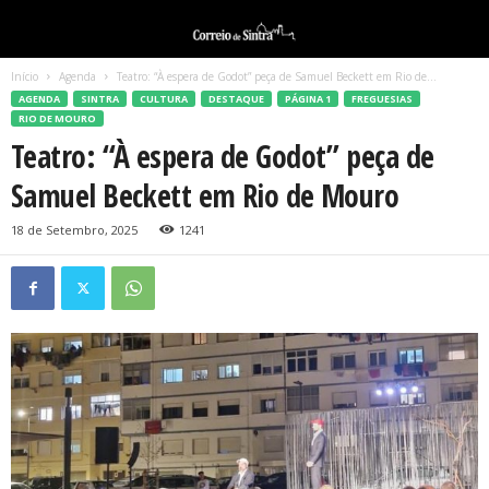
Início
Agenda
Teatro: “À espera de Godot” peça de Samuel Beckett em Rio de...
AGENDA
SINTRA
CULTURA
DESTAQUE
PÁGINA 1
FREGUESIAS
RIO DE MOURO
Teatro: “À espera de Godot” peça de
Samuel Beckett em Rio de Mouro
18 de Setembro, 2025
1241