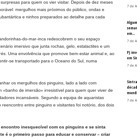
 surpresas para quem os vier visitar. Depois de dez meses
7 de A
orável: mergulhos mais próximos do público, ondas e
ubantártica e ninhos preparados ao detalhe para cada
Algum
seman
em...
 andorinhas-do-mar-inca redescobrem o seu espaço
7 de A
nário imersivo que junta rochas, gelo, estalactites e um
PJ in
és. Uma envolvência que promove bem-estar animal e, ao
em Si
entir-se transportado para o Oceano do Sul, numa
7 de A
Sintr
mpanhar os mergulhos dos pinguins, lado a lado com
décad
 «banho de imersão» irresistível para quem quer viver de
mundi
dadores incansáveis. Segundo a equipa de aquaristas
7 de A
reencontro entre pinguins e visitantes foi notório, dos dois
 encontro inesquecível com os pinguins e se sinta
e é o primeiro passo para educar e conservar – criar