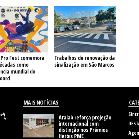
a Pro Fest comemora
Trabalhos de renovação da
décadas como
sinalização em São Marcos
ncia mundial do
oard
MAIS NOTÍCIAS
CAT
Sintr
Aralab reforça projeção
internacional com
DEST
distinção nos Prémios
Agen
Heróis PME