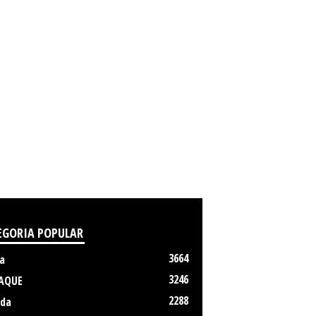
EGORIA POPULAR
3664
a
3246
AQUE
2288
da