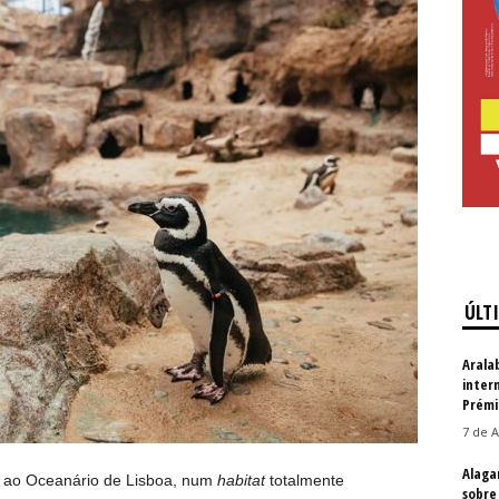
ÚLT
Arala
inter
Prémi
7 de A
Alaga
a ao Oceanário de Lisboa, num
habitat
totalmente
sobre