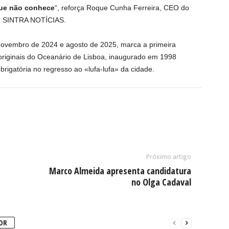
que não conhece
“, reforça Roque Cunha Ferreira, CEO do
ao SINTRA NOTÍCIAS.
novembro de 2024 e agosto de 2025, marca a primeira
originais do Oceanário de Lisboa, inaugurado em 1998
rigatória no regresso ao «lufa-lufa» da cidade.
Próximo artigo
e
Marco Almeida apresenta candidatura
no Olga Cadaval
OR