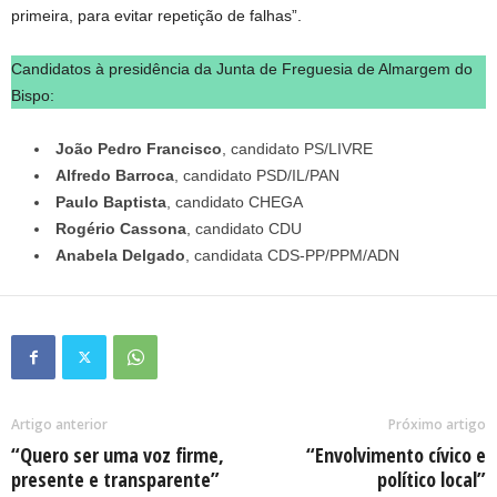
primeira, para evitar repetição de falhas”.
Candidatos à presidência da Junta de Freguesia de Almargem do
Bispo:
João Pedro Francisco
, candidato PS/LIVRE
Alfredo Barroca
, candidato PSD/IL/PAN
Paulo Baptista
, candidato CHEGA
Rogério Cassona
, candidato CDU
Anabela Delgado
, candidata CDS-PP/PPM/ADN
Artigo anterior
Próximo artigo
“Quero ser uma voz firme,
“Envolvimento cívico e
presente e transparente”
político local”