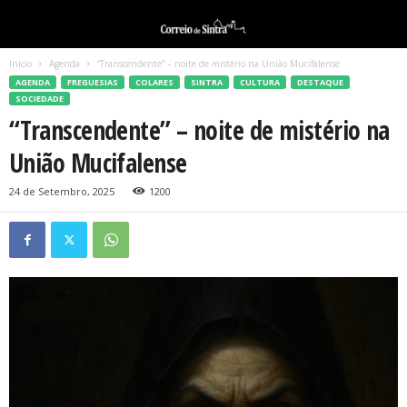
Início
Agenda
“Transcendente” – noite de mistério na União Mucifalense
AGENDA
FREGUESIAS
COLARES
SINTRA
CULTURA
DESTAQUE
SOCIEDADE
“Transcendente” – noite de mistério na
União Mucifalense
24 de Setembro, 2025
1200