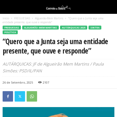
Início
FREGUESIAS
Algueirão-Mem Martins
“Quero que a Junta seja uma
entidade presente, que ouve e responde”
FREGUESIAS
ALGUEIRÃO-MEM MARTINS
AUTÁRQUICAS 2025
SINTRA
POLÍTICA
“Quero que a Junta seja uma entidade
presente, que ouve e responde”
AUTÁRQUICAS: JF de Algueirão Mem Martins / Paula
Simões: PSD/IL/PAN
26 de Setembro, 2025
2107