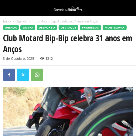
Início
Agenda
Club Motard Bip-Bip celebra 31 anos em Anços
AGENDA
SINTRA
DESPORTO
DESTAQUE
FREGUESIAS
MONTELAVAR
Club Motard Bip-Bip celebra 31 anos em
Anços
3 de Outubro, 2025
1312