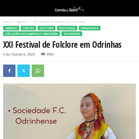
Início
Agenda
XXI Festival de Folclore em Odrinhas
AGENDA
SINTRA
CULTURA
DESTAQUE
FREGUESIAS
SÃO JOÃO DAS LAMPAS E TERRUGEM
SOCIEDADE
XXI Festival de Folclore em Odrinhas
3 de Outubro, 2025
1992