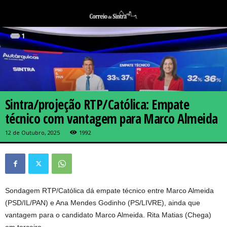
Sintra/projeção RTP/Católica: Empate
técnico com vantagem para Marco Almeida
12 de Outubro, 2025
1992
Sondagem RTP/Católica dá empate técnico entre Marco Almeida
(PSD/IL/PAN) e Ana Mendes Godinho (PS/LIVRE), ainda que
vantagem para o candidato Marco Almeida. Rita Matias (Chega)
em terceiro.