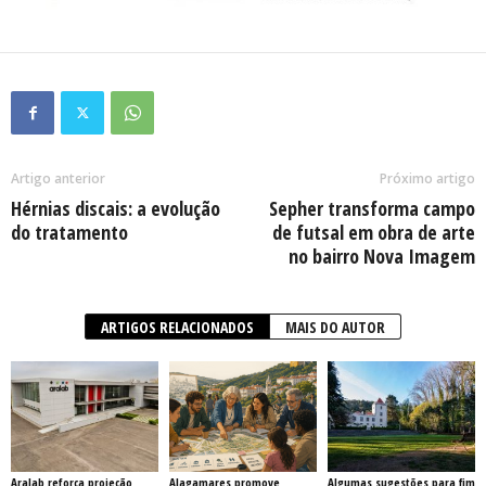
Artigo anterior
Próximo artigo
Hérnias discais: a evolução
Sepher transforma campo
do tratamento
de futsal em obra de arte
no bairro Nova Imagem
ARTIGOS RELACIONADOS
MAIS DO AUTOR
Aralab reforça projeção
Alagamares promove
Algumas sugestões para fim