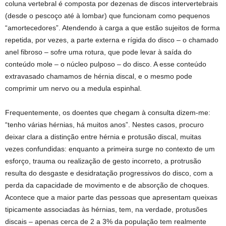
coluna vertebral é composta por dezenas de discos intervertebrais
(desde o pescoço até à lombar) que funcionam como pequenos
“amortecedores”. Atendendo à carga a que estão sujeitos de forma
repetida, por vezes, a parte externa e rígida do disco – o chamado
anel fibroso – sofre uma rotura, que pode levar à saída do
conteúdo mole – o núcleo pulposo – do disco. A esse conteúdo
extravasado chamamos de hérnia discal, e o mesmo pode
comprimir um nervo ou a medula espinhal.
Frequentemente, os doentes que chegam à consulta dizem-me:
“tenho várias hérnias, há muitos anos”. Nestes casos, procuro
deixar clara a distinção entre hérnia e protusão discal, muitas
vezes confundidas: enquanto a primeira surge no contexto de um
esforço, trauma ou realização de gesto incorreto, a protrusão
resulta do desgaste e desidratação progressivos do disco, com a
perda da capacidade de movimento e de absorção de choques.
Acontece que a maior parte das pessoas que apresentam queixas
tipicamente associadas às hérnias, tem, na verdade, protusões
discais – apenas cerca de 2 a 3% da população tem realmente