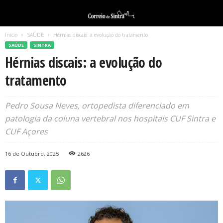
Início
SAÚDE
Hérnias discais: a evolução do tratamento
SAÚDE
SINTRA
Hérnias discais: a evolução do
tratamento
Pedro Sousa Neves, ortopedista diferenciado em
patologia da coluna vertebral nos hospitais CUF Sintra e
CUF Açores
16 de Outubro, 2025
2626