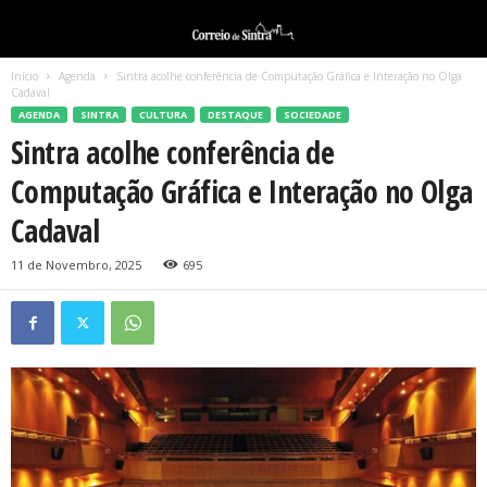
Início
Agenda
Sintra acolhe conferência de Computação Gráfica e Interação no Olga
Cadaval
AGENDA
SINTRA
CULTURA
DESTAQUE
SOCIEDADE
Sintra acolhe conferência de
Computação Gráfica e Interação no Olga
Cadaval
11 de Novembro, 2025
695