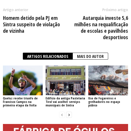
Artigo anterior
Próximo artigo
Homem detido pela PJ em
Autarquia investe 5,6
Sintra suspeito de violação
milhões na requalificação
de vizinha
de escolas e pavilhões
desportivos
ARTIGOS RELACIONADOS
MAIS DO AUTOR
Queluz recebe triunfo de
Edifício da antiga Pastelaria
Uso de Fogareiros e
Francisco Campos na
Tirol vai acolher serviços
grelhadores no espaço
primeira etapa da Volta
municipais de Sintra
púbico